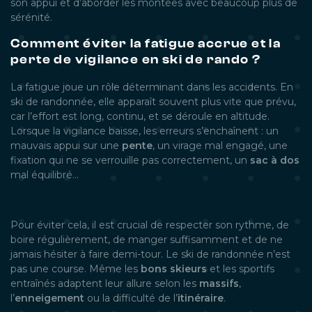
son appui et d’aborder les montées avec beaucoup plus de
sérénité.
Comment éviter la fatigue accrue et la
perte de vigilance en ski de rando ?
La fatigue joue un rôle déterminant dans les accidents. En
ski de randonnée, elle apparaît souvent plus vite que prévu,
car l’effort est long, continu, et se déroule en altitude.
Lorsque la vigilance baisse, les erreurs s’enchaînent : un
mauvais appui sur une
pente
, un virage mal engagé, une
fixation qui ne se verrouille pas correctement, un
sac à dos
mal équilibré…
Pour éviter cela, il est crucial de respecter son rythme, de
boire régulièrement, de manger suffisamment et de ne
jamais hésiter à faire demi-tour. Le ski de randonnée n’est
pas une course. Même les
bons skieurs
et les sportifs
entraînés adaptent leur allure selon les
massifs
,
l’
enneigement
ou la difficulté de l’
itinéraire
.