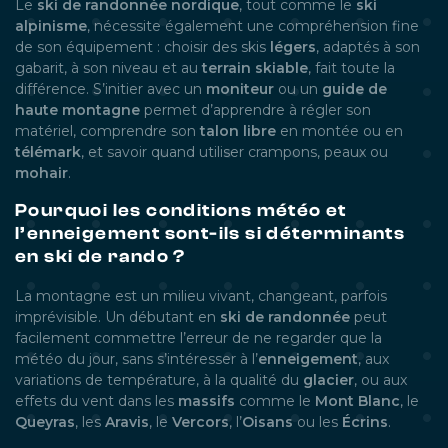
Le
ski de randonnée nordique
, tout comme le
ski
alpinisme
, nécessite également une compréhension fine
de son équipement : choisir des skis
légers
, adaptés à son
gabarit, à son niveau et au
terrain skiable
, fait toute la
différence. S’initier avec un
moniteur
ou un
guide de
haute montagne
permet d’apprendre à régler son
matériel, comprendre son
talon libre
en montée ou en
télémark
, et savoir quand utiliser crampons, peaux ou
mohair
.
Pourquoi les conditions météo et
l’enneigement sont-ils si déterminants
en ski de rando ?
La montagne est un milieu vivant, changeant, parfois
imprévisible. Un débutant en
ski de randonnée
peut
facilement commettre l’erreur de ne regarder que la
météo du jour, sans s’intéresser à l’
enneigement
, aux
variations de température, à la qualité du
glacier
, ou aux
effets du vent dans les
massifs
comme le
Mont Blanc
, le
Queyras
, les
Aravis
, le
Vercors
, l’
Oisans
ou les
Écrins
.