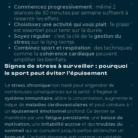
Commencez progressivement
: même 2
séances de 30 minutes par semaine suffisent à
ressentir les effets.
Choisissez une activité qui vous plaît
: le plaisir
est essentiel pour tenir sur la durée.
Soyez régulier
: c'est la clé de la
gestion du
stress
sur le long terme.
Combinez sport et respiration
: des techniques
comme la
cohérence cardiaque
peuvent
amplifier les bienfaits.
Signes de stress à surveiller : pourquoi
le sport peut éviter l'épuisement
Le
stress chronique
non traité peut engendrer de
nombreuses conséquences sur la santé : il fragilise le
système immunitaire
, altère la concentration, augmente le
risque de
maladies cardiovasculaires
et peut conduire à
un
épuisement émotionnel
profond. Ce dernier se
manifeste par une
fatigue persistante
, une
baisse de
motivation
, une
irritabilité accrue
et des
troubles du
sommeil
qui se cumulent jusqu'à parfois déclencher un
burn-out
. L'activité physique agit comme un véritable